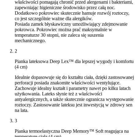
właściwości pomagają chronić przed alergenami i bakteriami,
zapewniając higieniczne środowisko przez całą noc.
Dodatkowo pokrowiec skutecznie hamuje rozwój roztoczy,
co jest szczególnie ważne dla alergików.
Posiada zamek błyskawiczny umożliwiający zdejmowanie
pokrowca. Pokrowiec można prać maksymalnie w
temperaturze 30 stopni, nie zaleca się suszenia
mechanicznego.
2
Pianka lateksowa Deep Lex™ dla lepszej wygody i komfortu
(4 cm)
Idealnie dopasowuje się do kształtu ciała, dzięki zastosowanej
perforacji posiada znakomite właściwości wentylujące.
Zachowuje idealny kształt i parametry nawet po kilku latach
użytkowania. Lateks słynie też z właściwości
antyalergicznych, a także skutecznie ogranicza występowanie
roztoczy. Zastosowanie lateksu jest inwestycją w zdrowy sen
na lata.
3
Pianka termoelastyczna Deep Memory™ Soft reagująca na
temperaturę ciała (4 cm)