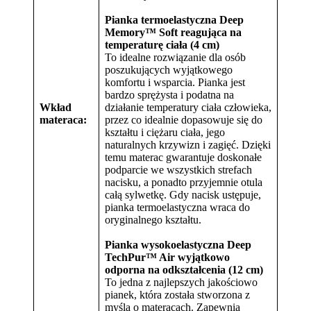
Pianka termoelastyczna Deep
Memory™ Soft
reagująca na
temperaturę ciała (4 cm)
To idealne rozwiązanie dla osób
poszukujących wyjątkowego
komfortu i wsparcia. Pianka jest
bardzo sprężysta i podatna na
Wkład
działanie temperatury ciała człowieka,
materaca:
przez co idealnie dopasowuje się do
kształtu i ciężaru ciała, jego
naturalnych krzywizn i zagięć. Dzięki
temu materac gwarantuje doskonałe
podparcie we wszystkich strefach
nacisku, a ponadto przyjemnie otula
całą sylwetkę. Gdy nacisk ustępuje,
pianka termoelastyczna wraca do
oryginalnego kształtu.
Pianka wysokoelastyczna Deep
TechPur™ Air
wyjątkowo
odporna na odkształcenia (12 cm)
To jedna z najlepszych jakościowo
pianek, która została stworzona z
myślą o materacach. Zapewnia