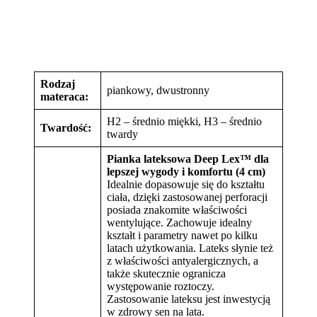
Rodzaj
piankowy, dwustronny
materaca:
H2 – średnio miękki, H3 – średnio
Twardość:
twardy
Pianka lateksowa Deep Lex™
dla
lepszej wygody i komfortu (4 cm)
Idealnie dopasowuje się do kształtu
ciała, dzięki zastosowanej perforacji
posiada znakomite właściwości
wentylujące. Zachowuje idealny
kształt i parametry nawet po kilku
latach użytkowania. Lateks słynie też
z właściwości antyalergicznych, a
także skutecznie ogranicza
występowanie roztoczy.
Zastosowanie lateksu jest inwestycją
w zdrowy sen na lata.