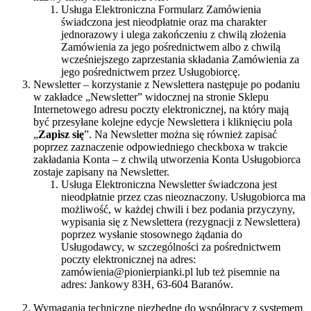
Usługa Elektroniczna Formularz Zamówienia
świadczona jest nieodpłatnie oraz ma charakter
jednorazowy i ulega zakończeniu z chwilą złożenia
Zamówienia za jego pośrednictwem albo z chwilą
wcześniejszego zaprzestania składania Zamówienia za
jego pośrednictwem przez Usługobiorcę.
Newsletter – korzystanie z Newslettera następuje po podaniu
w zakładce „Newsletter” widocznej na stronie Sklepu
Internetowego adresu poczty elektronicznej, na który mają
być przesyłane kolejne edycje Newslettera i kliknięciu pola
„
Zapisz się
”. Na Newsletter można się również zapisać
poprzez zaznaczenie odpowiedniego checkboxa w trakcie
zakładania Konta – z chwilą utworzenia Konta Usługobiorca
zostaje zapisany na Newsletter.
Usługa Elektroniczna Newsletter świadczona jest
nieodpłatnie przez czas nieoznaczony. Usługobiorca ma
możliwość, w każdej chwili i bez podania przyczyny,
wypisania się z Newslettera (rezygnacji z Newslettera)
poprzez wysłanie stosownego żądania do
Usługodawcy, w szczególności za pośrednictwem
poczty elektronicznej na adres:
zamówienia@pionierpianki.pl lub też pisemnie na
adres: Jankowy 83H, 63-604 Baranów.
Wymagania techniczne niezbędne do współpracy z systemem