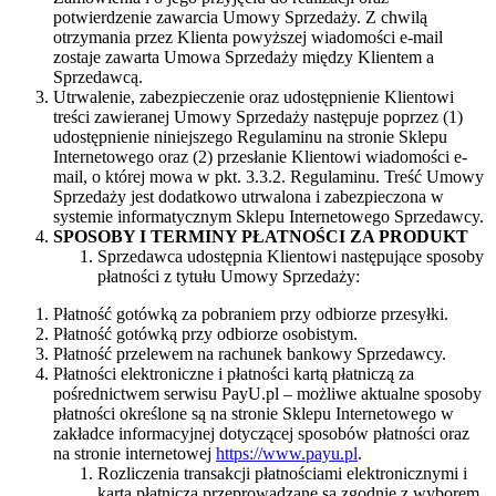
potwierdzenie zawarcia Umowy Sprzedaży. Z chwilą
otrzymania przez Klienta powyższej wiadomości e-mail
zostaje zawarta Umowa Sprzedaży między Klientem a
Sprzedawcą.
Utrwalenie, zabezpieczenie oraz udostępnienie Klientowi
treści zawieranej Umowy Sprzedaży następuje poprzez (1)
udostępnienie niniejszego Regulaminu na stronie Sklepu
Internetowego oraz (2) przesłanie Klientowi wiadomości e-
mail, o której mowa w pkt. 3.3.2. Regulaminu. Treść Umowy
Sprzedaży jest dodatkowo utrwalona i zabezpieczona w
systemie informatycznym Sklepu Internetowego Sprzedawcy.
SPOSOBY I TERMINY PŁATNOŚCI ZA PRODUKT
Sprzedawca udostępnia Klientowi następujące sposoby
płatności z tytułu Umowy Sprzedaży:
Płatność gotówką za pobraniem przy odbiorze przesyłki.
Płatność gotówką przy odbiorze osobistym.
Płatność przelewem na rachunek bankowy Sprzedawcy.
Płatności elektroniczne i płatności kartą płatniczą za
pośrednictwem serwisu PayU.pl – możliwe aktualne sposoby
płatności określone są na stronie Sklepu Internetowego w
zakładce informacyjnej dotyczącej sposobów płatności oraz
na stronie internetowej
https://www.payu.pl
.
Rozliczenia transakcji płatnościami elektronicznymi i
kartą płatniczą przeprowadzane są zgodnie z wyborem