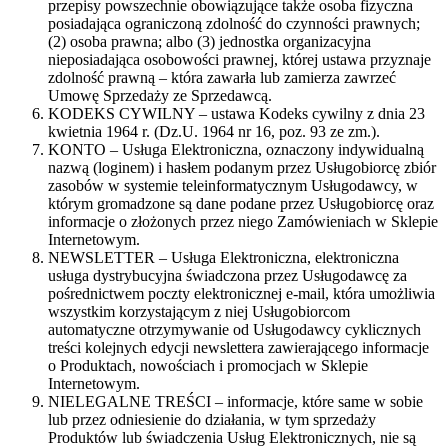
przepisy powszechnie obowiązujące także osoba fizyczna
posiadająca ograniczoną zdolność do czynności prawnych;
(2) osoba prawna; albo (3) jednostka organizacyjna
nieposiadająca osobowości prawnej, której ustawa przyznaje
zdolność prawną – która zawarła lub zamierza zawrzeć
Umowę Sprzedaży ze Sprzedawcą.
KODEKS CYWILNY – ustawa Kodeks cywilny z dnia 23
kwietnia 1964 r. (Dz.U. 1964 nr 16, poz. 93 ze zm.).
KONTO – Usługa Elektroniczna, oznaczony indywidualną
nazwą (loginem) i hasłem podanym przez Usługobiorcę zbiór
zasobów w systemie teleinformatycznym Usługodawcy, w
którym gromadzone są dane podane przez Usługobiorcę oraz
informacje o złożonych przez niego Zamówieniach w Sklepie
Internetowym.
NEWSLETTER – Usługa Elektroniczna, elektroniczna
usługa dystrybucyjna świadczona przez Usługodawcę za
pośrednictwem poczty elektronicznej e-mail, która umożliwia
wszystkim korzystającym z niej Usługobiorcom
automatyczne otrzymywanie od Usługodawcy cyklicznych
treści kolejnych edycji newslettera zawierającego informacje
o Produktach, nowościach i promocjach w Sklepie
Internetowym.
NIELEGALNE TREŚCI – informacje, które same w sobie
lub przez odniesienie do działania, w tym sprzedaży
Produktów lub świadczenia Usług Elektronicznych, nie są