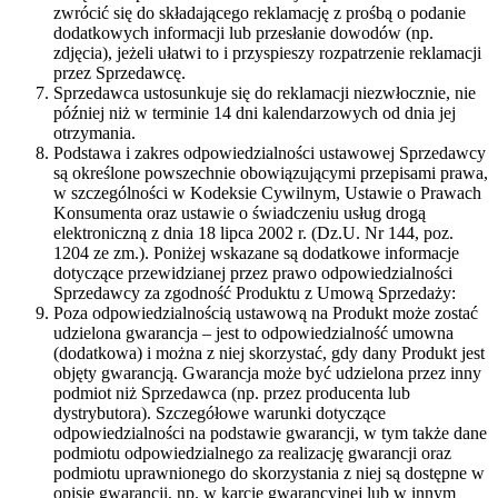
zwrócić się do składającego reklamację z prośbą o podanie
dodatkowych informacji lub przesłanie dowodów (np.
zdjęcia), jeżeli ułatwi to i przyspieszy rozpatrzenie reklamacji
przez Sprzedawcę.
Sprzedawca ustosunkuje się do reklamacji niezwłocznie, nie
później niż w terminie 14 dni kalendarzowych od dnia jej
otrzymania.
Podstawa i zakres odpowiedzialności ustawowej Sprzedawcy
są określone powszechnie obowiązującymi przepisami prawa,
w szczególności w Kodeksie Cywilnym, Ustawie o Prawach
Konsumenta oraz ustawie o świadczeniu usług drogą
elektroniczną z dnia 18 lipca 2002 r. (Dz.U. Nr 144, poz.
1204 ze zm.). Poniżej wskazane są dodatkowe informacje
dotyczące przewidzianej przez prawo odpowiedzialności
Sprzedawcy za zgodność Produktu z Umową Sprzedaży:
Poza odpowiedzialnością ustawową na Produkt może zostać
udzielona gwarancja – jest to odpowiedzialność umowna
(dodatkowa) i można z niej skorzystać, gdy dany Produkt jest
objęty gwarancją. Gwarancja może być udzielona przez inny
podmiot niż Sprzedawca (np. przez producenta lub
dystrybutora). Szczegółowe warunki dotyczące
odpowiedzialności na podstawie gwarancji, w tym także dane
podmiotu odpowiedzialnego za realizację gwarancji oraz
podmiotu uprawnionego do skorzystania z niej są dostępne w
opisie gwarancji, np. w karcie gwarancyjnej lub w innym