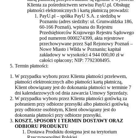
Klienta za pośrednictwem serwisu PayU.pl. Obsługę
płatności elektronicznych i kartą płatniczą prowadzi:
PayU.pl – spółka PayU S.A. z siedzibą w
Poznaniu (adres siedziby: ul. Grunwaldzka 186,
60-166 Poznań), wpisana do Rejestru
Przedsiębiorców Krajowego Rejestru Sądowego
pod numerem 0000274399, akta rejestrowe
przechowywane przez Sąd Rejonowy Poznań –
Nowe Miasto i Wilda w Poznaniu; kapitał
zakładowy w wysokości 4 944 000,00 zł w
całości opłacony; NIP: 7792308495.
Termin płatności:
W przypadku wyboru przez Klienta płatności przelewem,
płatności elektronicznych albo płatności kartą płatniczą,
Klient obowiązany jest do dokonania płatności w terminie 7
dni kalendarzowych od dnia zawarcia Umowy Sprzedaży.
W przypadku wyboru przez Klienta płatności gotówką za
pobraniem przy odbiorze przesyłki albo płatności gotówką
przy odbiorze osobistym, Klient obowiązany jest do
dokonania płatności przy odbiorze przesyłki.
KOSZT, SPOSOBY I TERMIN DOSTAWY ORAZ
ODBIORU PRODUKTU
Dostawa Produktu dostępna jest na terytorium
Rzeczypospolitej Polskiej.