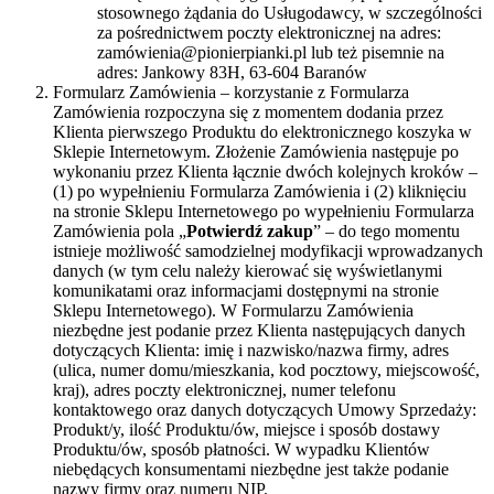
stosownego żądania do Usługodawcy, w szczególności
za pośrednictwem poczty elektronicznej na adres:
zamówienia@pionierpianki.pl lub też pisemnie na
adres: Jankowy 83H, 63-604 Baranów
Formularz Zamówienia – korzystanie z Formularza
Zamówienia rozpoczyna się z momentem dodania przez
Klienta pierwszego Produktu do elektronicznego koszyka w
Sklepie Internetowym. Złożenie Zamówienia następuje po
wykonaniu przez Klienta łącznie dwóch kolejnych kroków –
(1) po wypełnieniu Formularza Zamówienia i (2) kliknięciu
na stronie Sklepu Internetowego po wypełnieniu Formularza
Zamówienia pola „
Potwierdź zakup
” – do tego momentu
istnieje możliwość samodzielnej modyfikacji wprowadzanych
danych (w tym celu należy kierować się wyświetlanymi
komunikatami oraz informacjami dostępnymi na stronie
Sklepu Internetowego). W Formularzu Zamówienia
niezbędne jest podanie przez Klienta następujących danych
dotyczących Klienta: imię i nazwisko/nazwa firmy, adres
(ulica, numer domu/mieszkania, kod pocztowy, miejscowość,
kraj), adres poczty elektronicznej, numer telefonu
kontaktowego oraz danych dotyczących Umowy Sprzedaży:
Produkt/y, ilość Produktu/ów, miejsce i sposób dostawy
Produktu/ów, sposób płatności. W wypadku Klientów
niebędących konsumentami niezbędne jest także podanie
nazwy firmy oraz numeru NIP.