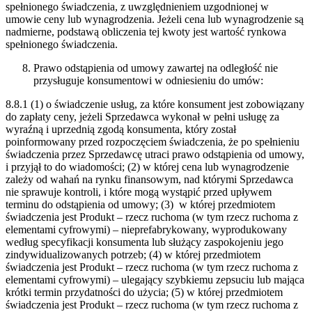
spełnionego świadczenia, z uwzględnieniem uzgodnionej w
umowie ceny lub wynagrodzenia. Jeżeli cena lub wynagrodzenie są
nadmierne, podstawą obliczenia tej kwoty jest wartość rynkowa
spełnionego świadczenia.
Prawo odstąpienia od umowy zawartej na odległość nie
przysługuje konsumentowi w odniesieniu do umów:
8.8.1 (1) o świadczenie usług, za które konsument jest zobowiązany
do zapłaty ceny, jeżeli Sprzedawca wykonał w pełni usługę za
wyraźną i uprzednią zgodą konsumenta, który został
poinformowany przed rozpoczęciem świadczenia, że po spełnieniu
świadczenia przez Sprzedawcę utraci prawo odstąpienia od umowy,
i przyjął to do wiadomości; (2) w której cena lub wynagrodzenie
zależy od wahań na rynku finansowym, nad którymi Sprzedawca
nie sprawuje kontroli, i które mogą wystąpić przed upływem
terminu do odstąpienia od umowy; (3) w której przedmiotem
świadczenia jest Produkt – rzecz ruchoma (w tym rzecz ruchoma z
elementami cyfrowymi) – nieprefabrykowany, wyprodukowany
według specyfikacji konsumenta lub służący zaspokojeniu jego
zindywidualizowanych potrzeb; (4) w której przedmiotem
świadczenia jest Produkt – rzecz ruchoma (w tym rzecz ruchoma z
elementami cyfrowymi) – ulegający szybkiemu zepsuciu lub mająca
krótki termin przydatności do użycia; (5) w której przedmiotem
świadczenia jest Produkt – rzecz ruchoma (w tym rzecz ruchoma z