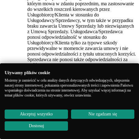
którym mowa w zdaniu poprzednim, ma zastosowanie
do wszelkich roszczeń kierowanych przez
Usługobiorcę/Klienta w stosunku do
Usługodawcy/Sprzedawcy, w tym także w przypadku
braku zawarcia Umowy Sprzedaży lub niezwiązanych
z Umową Sprzedaży. Usługodawca/Sprzedawca
ponosi odpowiedzialność w stosunku do
Usługobiorcy/Klienta tylko za typowe szkody
przewidywalne w momencie zawarcia umowy i nie
ponosi odpowiedzialności z tytułu utraconych korzyści.
Sprzedawca nie ponosi także odpowiedzialności za
opóźnienie w przewozie przesyłki.
Wszelkie spory powstałe pomiędzy
Używamy plików cookie
Sprzedawcą/Usługodawcą a Klientem/Usługobiorcą
Możemy je zamieścić w celu analizy danych dotyczących odwiedzających, ulepszenia
zostają poddane sądowi właściwemu ze względu na
naszej strony internetowej, pokazania spersonalizowanych treści i zapewnienia Państwu
siedzibę Sprzedawcy/Usługodawcy.
wspaniałego doświadczenia na stronie internetowej. Aby uzyskać więcej informacji na
OPINIE O PRODUKTACH
temat plików cookie, których używamy, otwórz ustawienia.
Sprzedawca umożliwia swoim Klientom wystawianie i
dostęp do opinii o Produktach oraz o Sklepie
Internetowym na zasadach wskazanych w niniejszym
Akceptuj wszystko
Nie zgadzam się
punkcie Regulaminu.
Wystawienie opinii przez Klienta możliwe jest po
Dostosuj
skorzystaniu z formularza umożliwiającego dodanie
opinii o Produkcie lub Sklepie Internetowym.
Formularz ten może być udostępniony bezpośrednio na