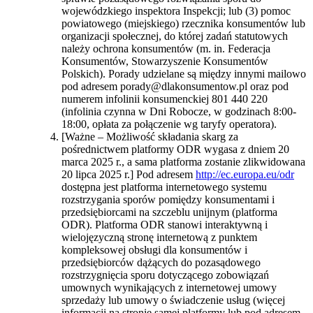
wojewódzkiego inspektora Inspekcji; lub (3) pomoc
powiatowego (miejskiego) rzecznika konsumentów lub
organizacji społecznej, do której zadań statutowych
należy ochrona konsumentów (m. in. Federacja
Konsumentów, Stowarzyszenie Konsumentów
Polskich). Porady udzielane są między innymi mailowo
pod adresem porady@dlakonsumentow.pl oraz pod
numerem infolinii konsumenckiej 801 440 220
(infolinia czynna w Dni Robocze, w godzinach 8:00-
18:00, opłata za połączenie wg taryfy operatora).
[Ważne – Możliwość składania skarg za
pośrednictwem platformy ODR wygasa z dniem 20
marca 2025 r., a sama platforma zostanie zlikwidowana
20 lipca 2025 r.] Pod adresem
http://ec.europa.eu/odr
dostępna jest platforma internetowego systemu
rozstrzygania sporów pomiędzy konsumentami i
przedsiębiorcami na szczeblu unijnym (platforma
ODR). Platforma ODR stanowi interaktywną i
wielojęzyczną stronę internetową z punktem
kompleksowej obsługi dla konsumentów i
przedsiębiorców dążących do pozasądowego
rozstrzygnięcia sporu dotyczącego zobowiązań
umownych wynikających z internetowej umowy
sprzedaży lub umowy o świadczenie usług (więcej
informacji na stronie samej platformy lub pod adresem