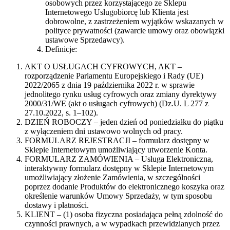
osobowych przez korzystającego ze Sklepu
Internetowego Usługobiorcę lub Klienta jest
dobrowolne, z zastrzeżeniem wyjątków wskazanych w
polityce prywatności (zawarcie umowy oraz obowiązki
ustawowe Sprzedawcy).
Definicje:
AKT O USŁUGACH CYFROWYCH, AKT –
rozporządzenie Parlamentu Europejskiego i Rady (UE)
2022/2065 z dnia 19 października 2022 r. w sprawie
jednolitego rynku usług cyfrowych oraz zmiany dyrektywy
2000/31/WE (akt o usługach cyfrowych) (Dz.U. L 277 z
27.10.2022, s. 1–102).
DZIEŃ ROBOCZY – jeden dzień od poniedziałku do piątku
z wyłączeniem dni ustawowo wolnych od pracy.
FORMULARZ REJESTRACJI – formularz dostępny w
Sklepie Internetowym umożliwiający utworzenie Konta.
FORMULARZ ZAMÓWIENIA – Usługa Elektroniczna,
interaktywny formularz dostępny w Sklepie Internetowym
umożliwiający złożenie Zamówienia, w szczególności
poprzez dodanie Produktów do elektronicznego koszyka oraz
określenie warunków Umowy Sprzedaży, w tym sposobu
dostawy i płatności.
KLIENT – (1) osoba fizyczna posiadająca pełną zdolność do
czynności prawnych, a w wypadkach przewidzianych przez