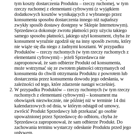
tym koszty dostarczenia Produktu – rzeczy ruchomej, w tym
rzeczy ruchomej z elementami cyfrowymi (z wyjątkiem
dodatkowych kosztów wynikających z wybranego przez
konsumenta sposobu dostarczenia innego niż najtańszy
zwykły sposób dostawy dostępny w Sklepie Internetowym).
Sprzedawca dokonuje zwrotu płatności przy użyciu takiego
samego sposobu płatności, jakiego użył konsument, chyba że
konsument wyraźnie zgodził się na inny sposób zwrotu, który
nie wiąże się dla niego z żadnymi kosztami. W przypadku
Produktów – rzeczy ruchomych (w tym rzeczy ruchomych z
elementami cyfrowymi) – jeżeli Sprzedawca nie
zaproponował, że sam odbierze Produkt od konsumenta,
może wstrzymać się ze zwrotem płatności otrzymanych od
konsumenta do chwili otrzymania Produktu z powrotem lub
dostarczenia przez konsumenta dowodu jego odesłania, w
zależności od tego, które zdarzenie nastąpi wcześniej.
W przypadku Produktów – rzeczy ruchomych (w tym rzeczy
ruchomych z elementami cyfrowymi) – konsument ma
obowiązek niezwłocznie, nie później niż w terminie 14 dni
kalendarzowych od dnia, w którym odstąpił od umowy,
zwrócić Produkt Sprzedawcy lub przekazać go osobie
upoważnionej przez Sprzedawcę do odbioru, chyba że
Sprzedawca zaproponował, że sam odbierze Produkt. Do
zachowania terminu wystarczy odesłanie Produktu przed jego
upływem.