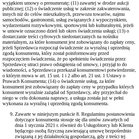
wyjątkiem umowy o prenumeratę; (11) zawartej w drodze aukcji
publicznej; (12) o świadczenie usług w zakresie zakwaterowania,
innych niż do celów mieszkalnych, przewozu towarów, najmu
samochodów, gastronomii, usług związanych z wypoczynkiem,
wydarzeniami rozrywkowymi, sportowymi lub kulturalnymi, jeżeli
w umowie oznaczono dzień lub okres świadczenia usługi; (13) o
dostarczanie treści cyfrowych niedostarczanych na nośniku
materialnym, za które konsument jest zobowiązany do zapłaty ceny,
jeżeli Sprzedawca rozpoczął świadczenie za wyraźną i uprzednią
zgodą konsumenta, który został poinformowany przed
rozpoczęciem świadczenia, że po spełnieniu świadczenia przez
Sprzedawcę utraci prawo odstąpienia od umowy, i przyjął to do
wiadomości, a Sprzedawca przekazał konsumentowi potwierdzenie,
o którym mowa w art. 15 ust. 1 i 2 albo art. 21 ust. 1 Ustawy o
Prawach Konsumenta; (14) o świadczenie usług, za które
konsument jest zobowiązany do zapłaty ceny w przypadku których
konsument wyraźnie zażądał od Sprzedawcy, aby przyjechał do
niego w celu dokonania naprawy, a usługa została już w pełni
wykonana za wyraźną i uprzednią zgodą konsumenta.
Zawarte w niniejszym punkcie 8. Regulaminu postanowienia
dotyczące konsumenta stosuje się dla umów zawartych od
dnia 1 stycznia 2021 r. również do Usługobiorcy lub Klienta
będącego osobą fizyczną zawierającą umowę bezpośrednio
związaną z jej działalnością gospodarczą, gdy z treści tej