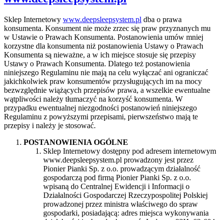
Sklep Internetowy
www.deepsleepsystem.pl
dba o prawa
konsumenta. Konsument nie może zrzec się praw przyznanych mu
w Ustawie o Prawach Konsumenta. Postanowienia umów mniej
korzystne dla konsumenta niż postanowienia Ustawy o Prawach
Konsumenta są nieważne, a w ich miejsce stosuje się przepisy
Ustawy o Prawach Konsumenta. Dlatego też postanowienia
niniejszego Regulaminu nie mają na celu wyłączać ani ograniczać
jakichkolwiek praw konsumentów przysługujących im na mocy
bezwzględnie wiążących przepisów prawa, a wszelkie ewentualne
wątpliwości należy tłumaczyć na korzyść konsumenta. W
przypadku ewentualnej niezgodności postanowień niniejszego
Regulaminu z powyższymi przepisami, pierwszeństwo mają te
przepisy i należy je stosować.
POSTANOWIENIA OGÓLNE
Sklep Internetowy dostępny pod adresem internetowym
www.deepsleepsystem.pl prowadzony jest przez
Pionier Pianki Sp. z o.o. prowadzącym działalność
gospodarczą pod firmą Pionier Pianki Sp. z o.o.
wpisaną do Centralnej Ewidencji i Informacji o
Działalności Gospodarczej Rzeczypospolitej Polskiej
prowadzonej przez ministra właściwego do spraw
gospodarki, posiadającą: adres miejsca wykonywania