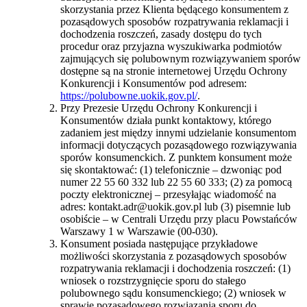
skorzystania przez Klienta będącego konsumentem z
pozasądowych sposobów rozpatrywania reklamacji i
dochodzenia roszczeń, zasady dostępu do tych
procedur oraz przyjazna wyszukiwarka podmiotów
zajmujących się polubownym rozwiązywaniem sporów
dostępne są na stronie internetowej Urzędu Ochrony
Konkurencji i Konsumentów pod adresem:
https://polubowne.uokik.gov.pl/
.
Przy Prezesie Urzędu Ochrony Konkurencji i
Konsumentów działa punkt kontaktowy, którego
zadaniem jest między innymi udzielanie konsumentom
informacji dotyczących pozasądowego rozwiązywania
sporów konsumenckich. Z punktem konsument może
się skontaktować: (1) telefonicznie – dzwoniąc pod
numer 22 55 60 332 lub 22 55 60 333; (2) za pomocą
poczty elektronicznej – przesyłając wiadomość na
adres: kontakt.adr@uokik.gov.pl lub (3) pisemnie lub
osobiście – w Centrali Urzędu przy placu Powstańców
Warszawy 1 w Warszawie (00-030).
Konsument posiada następujące przykładowe
możliwości skorzystania z pozasądowych sposobów
rozpatrywania reklamacji i dochodzenia roszczeń: (1)
wniosek o rozstrzygnięcie sporu do stałego
polubownego sądu konsumenckiego; (2) wniosek w
sprawie pozasądowego rozwiązania sporu do