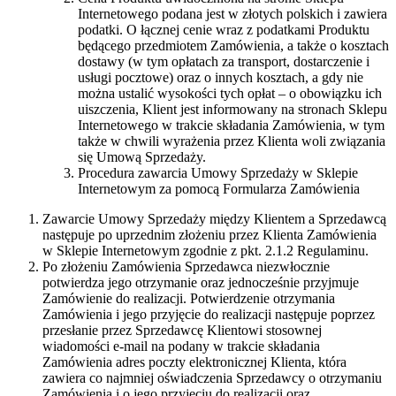
Internetowego podana jest w złotych polskich i zawiera
podatki. O łącznej cenie wraz z podatkami Produktu
będącego przedmiotem Zamówienia, a także o kosztach
dostawy (w tym opłatach za transport, dostarczenie i
usługi pocztowe) oraz o innych kosztach, a gdy nie
można ustalić wysokości tych opłat – o obowiązku ich
uiszczenia, Klient jest informowany na stronach Sklepu
Internetowego w trakcie składania Zamówienia, w tym
także w chwili wyrażenia przez Klienta woli związania
się Umową Sprzedaży.
Procedura zawarcia Umowy Sprzedaży w Sklepie
Internetowym za pomocą Formularza Zamówienia
Zawarcie Umowy Sprzedaży między Klientem a Sprzedawcą
następuje po uprzednim złożeniu przez Klienta Zamówienia
w Sklepie Internetowym zgodnie z pkt. 2.1.2 Regulaminu.
Po złożeniu Zamówienia Sprzedawca niezwłocznie
potwierdza jego otrzymanie oraz jednocześnie przyjmuje
Zamówienie do realizacji. Potwierdzenie otrzymania
Zamówienia i jego przyjęcie do realizacji następuje poprzez
przesłanie przez Sprzedawcę Klientowi stosownej
wiadomości e-mail na podany w trakcie składania
Zamówienia adres poczty elektronicznej Klienta, która
zawiera co najmniej oświadczenia Sprzedawcy o otrzymaniu
Zamówienia i o jego przyjęciu do realizacji oraz