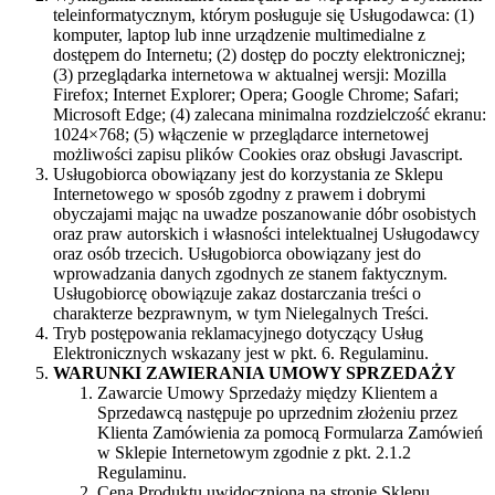
teleinformatycznym, którym posługuje się Usługodawca: (1)
komputer, laptop lub inne urządzenie multimedialne z
dostępem do Internetu; (2) dostęp do poczty elektronicznej;
(3) przeglądarka internetowa w aktualnej wersji: Mozilla
Firefox; Internet Explorer; Opera; Google Chrome; Safari;
Microsoft Edge; (4) zalecana minimalna rozdzielczość ekranu:
1024×768; (5) włączenie w przeglądarce internetowej
możliwości zapisu plików Cookies oraz obsługi Javascript.
Usługobiorca obowiązany jest do korzystania ze Sklepu
Internetowego w sposób zgodny z prawem i dobrymi
obyczajami mając na uwadze poszanowanie dóbr osobistych
oraz praw autorskich i własności intelektualnej Usługodawcy
oraz osób trzecich. Usługobiorca obowiązany jest do
wprowadzania danych zgodnych ze stanem faktycznym.
Usługobiorcę obowiązuje zakaz dostarczania treści o
charakterze bezprawnym, w tym Nielegalnych Treści.
Tryb postępowania reklamacyjnego dotyczący Usług
Elektronicznych wskazany jest w pkt. 6. Regulaminu.
WARUNKI ZAWIERANIA UMOWY SPRZEDAŻY
Zawarcie Umowy Sprzedaży między Klientem a
Sprzedawcą następuje po uprzednim złożeniu przez
Klienta Zamówienia za pomocą Formularza Zamówień
w Sklepie Internetowym zgodnie z pkt. 2.1.2
Regulaminu.
Cena Produktu uwidoczniona na stronie Sklepu