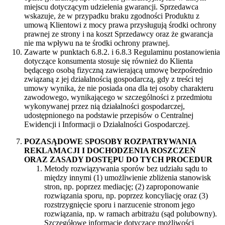
miejscu dotyczącym udzielenia gwarancji. Sprzedawca
wskazuje, że w przypadku braku zgodności Produktu z
umową Klientowi z mocy prawa przysługują środki ochrony
prawnej ze strony i na koszt Sprzedawcy oraz że gwarancja
nie ma wpływu na te środki ochrony prawnej.
Zawarte w punktach 6.8.2. i 6.8.3 Regulaminu postanowienia
dotyczące konsumenta stosuje się również do Klienta
będącego osobą fizyczną zawierającą umowę bezpośrednio
związaną z jej działalnością gospodarczą, gdy z treści tej
umowy wynika, że nie posiada ona dla tej osoby charakteru
zawodowego, wynikającego w szczególności z przedmiotu
wykonywanej przez nią działalności gospodarczej,
udostępnionego na podstawie przepisów o Centralnej
Ewidencji i Informacji o Działalności Gospodarczej.
POZASĄDOWE SPOSOBY ROZPATRYWANIA
REKLAMACJI I DOCHODZENIA ROSZCZEŃ
ORAZ ZASADY DOSTĘPU DO TYCH PROCEDUR
Metody rozwiązywania sporów bez udziału sądu to
między innymi (1) umożliwienie zbliżenia stanowisk
stron, np. poprzez mediację; (2) zaproponowanie
rozwiązania sporu, np. poprzez koncyliację oraz (3)
rozstrzygnięcie sporu i narzucenie stronom jego
rozwiązania, np. w ramach arbitrażu (sąd polubowny).
Szczegółowe informacje dotyczące możliwości