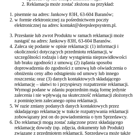
Reklamacja może zostać złożona na przykład:
pisemnie na adres: Jankowy 83H, 63-604 Baranów;
w formie elektronicznej za pośrednictwem poczty
elektronicznej na adres: kontakt@deepsleepsystem.pl.
Przesłanie lub zwrot Produktu w ramach reklamacji może
nastąpić na adres: Jankowy 83H, 63-604 Baranów.
Zaleca się podanie w opisie reklamacji: (1) informacji i
okoliczności dotyczących przedmiotu reklamacji, w
szczególności rodzaju i daty wystąpienia nieprawidłowości
lub braku zgodności z umową; (2) żądania sposobu
doprowadzenia do zgodności z umową lub oświadczenia o
obniżeniu ceny albo odstąpieniu od umowy lub innego
roszczenia; oraz (3) danych kontaktowych składającego
reklamację – ułatwi to i przyspieszy rozpatrzenie reklamacji.
Wymogi podane w zdaniu poprzednim mają formę jedynie
zalecenia i nie wpływają na skuteczność reklamacji złożonych
z pominięciem zalecanego opisu reklamacji.
W razie zmiany podanych danych kontaktowych przez
składającego reklamację w trakcie rozpatrywania reklamacji
zobowiązany jest on do powiadomienia o tym Sprzedawcy.
Do reklamacji mogą zostać załączone przez składającego
reklamację dowody (np. zdjęcia, dokumenty lub Produkt)
związane z przedmiotem reklamacji. Sprzedawca może także