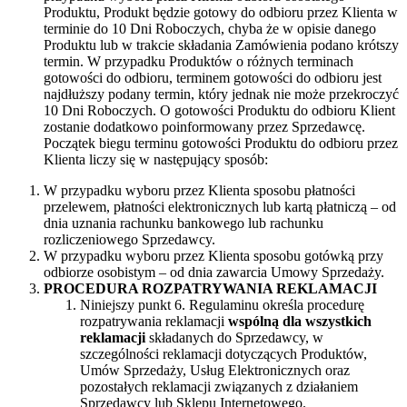
Produktu, Produkt będzie gotowy do odbioru przez Klienta w
terminie do 10 Dni Roboczych, chyba że w opisie danego
Produktu lub w trakcie składania Zamówienia podano krótszy
termin. W przypadku Produktów o różnych terminach
gotowości do odbioru, terminem gotowości do odbioru jest
najdłuższy podany termin, który jednak nie może przekroczyć
10 Dni Roboczych. O gotowości Produktu do odbioru Klient
zostanie dodatkowo poinformowany przez Sprzedawcę.
Początek biegu terminu gotowości Produktu do odbioru przez
Klienta liczy się w następujący sposób:
W przypadku wyboru przez Klienta sposobu płatności
przelewem, płatności elektronicznych lub kartą płatniczą – od
dnia uznania rachunku bankowego lub rachunku
rozliczeniowego Sprzedawcy.
W przypadku wyboru przez Klienta sposobu gotówką przy
odbiorze osobistym – od dnia zawarcia Umowy Sprzedaży.
PROCEDURA ROZPATRYWANIA REKLAMACJI
Niniejszy punkt 6. Regulaminu określa procedurę
rozpatrywania reklamacji
wspólną dla wszystkich
reklamacji
składanych do Sprzedawcy, w
szczególności reklamacji dotyczących Produktów,
Umów Sprzedaży, Usług Elektronicznych oraz
pozostałych reklamacji związanych z działaniem
Sprzedawcy lub Sklepu Internetowego.