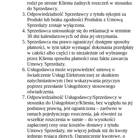
rodzi po stronie Klienta żadnych roszczeń w stosunku
do Sprzedawcy.
Odpowiedzialność Sprzedawcy z tytułu rękojmi za
Produkt lub braku zgodności Produktu z Umową
Sprzedaży zostaje wyłączona.
Sprzedawca ustosunkuje się do reklamacji w terminie
30 dni kalendarzowych od dnia jej otrzymania.
Sprzedawca ma prawo ograniczyć dostępne sposoby
płatności, w tym także wymagać dokonania przedpłaty
w całości albo części i to niezależnie od wybranego
przez Klienta sposobu płatności oraz faktu zawarcia
Umowy Sprzedaży.
Usługodawca może wypowiedzieć umowę o
świadczenie Usługi Elektronicznej ze skutkiem
natychmiastowym i bez wskazywania przyczyn
poprzez przesłanie Usługobiorcy stosownego
oświadczenia.
Odpowiedzialność Usługodawcy/Sprzedawcy w
stosunku do Usługobiorcy/Klienta, bez względu na jej
podstawę prawną, jest ograniczona – zarówno w
ramach pojedynczego roszczenia, jak również za
wszelkie roszczenia w sumie – do wysokości
zapłaconej ceny oraz kosztów dostawy z tytułu
Umowy Sprzedaży, nie więcej jednak niż do kwoty
jednego tysiąca złotych. Ograniczenie kwotowe, o