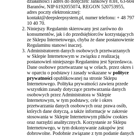
działalności i adres do doręczeń: Jankowy 83H, 63-604
Baranów, NIP 6192055074, REGON 520753955,
adres poczty elektronicznej:
kontakt@deepsleepsystem.pl, numer telefonu: + 48 797
10 40 70.
Niniejszy Regulamin skierowany jest zarówno do
konsumentów, jak i do przedsiębiorców korzystających
ze Sklepu Internetowego, chyba że dane postanowienie
Regulaminu stanowi inaczej.
Administratorem danych osobowych przetwarzanych
w Sklepie Internetowym w związku z realizacją
postanowień niniejszego Regulaminu jest Sprzedawca.
Dane osobowe przetwarzane są w celach, przez okres i
w oparciu o podstawy i zasady wskazane w
polityce
prywatności
opublikowanej na stronie Sklepu
Internetowego. Polityka prywatności zawiera przede
wszystkim zasady dotyczące przetwarzania danych
osobowych przez Administratora w Sklepie
Internetowym, w tym podstawy, cele i okres
przetwarzania danych osobowych oraz prawa osób,
których dane dotyczą, a także informacje w zakresie
stosowania w Sklepie Internetowym plików cookies
oraz narzędzi analitycznych. Korzystanie ze Sklepu
Internetowego, w tym dokonywanie zakupów jest
dobrowolne. Podobnie związane z tym podanie danych