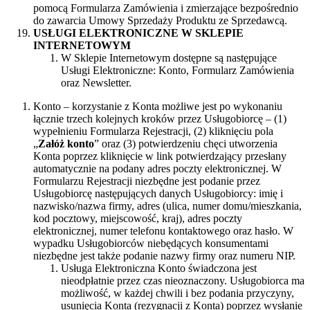
pomocą Formularza Zamówienia i zmierzające bezpośrednio
do zawarcia Umowy Sprzedaży Produktu ze Sprzedawcą.
USŁUGI ELEKTRONICZNE W SKLEPIE
INTERNETOWYM
W Sklepie Internetowym dostępne są następujące
Usługi Elektroniczne: Konto, Formularz Zamówienia
oraz Newsletter.
Konto – korzystanie z Konta możliwe jest po wykonaniu
łącznie trzech kolejnych kroków przez Usługobiorcę – (1)
wypełnieniu Formularza Rejestracji, (2) kliknięciu pola
„
Załóż konto
” oraz (3) potwierdzeniu chęci utworzenia
Konta poprzez kliknięcie w link potwierdzający przesłany
automatycznie na podany adres poczty elektronicznej. W
Formularzu Rejestracji niezbędne jest podanie przez
Usługobiorcę następujących danych Usługobiorcy: imię i
nazwisko/nazwa firmy, adres (ulica, numer domu/mieszkania,
kod pocztowy, miejscowość, kraj), adres poczty
elektronicznej, numer telefonu kontaktowego oraz hasło. W
wypadku Usługobiorców niebędących konsumentami
niezbędne jest także podanie nazwy firmy oraz numeru NIP.
Usługa Elektroniczna Konto świadczona jest
nieodpłatnie przez czas nieoznaczony. Usługobiorca ma
możliwość, w każdej chwili i bez podania przyczyny,
usunięcia Konta (rezygnacji z Konta) poprzez wysłanie