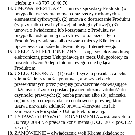
telefonu: + 48 797 10 40 70.
UMOWA SPRZEDAŻY – umowa sprzedaży Produktu (w
przypadku rzeczy ruchomych oraz rzeczy ruchomych z
elementami cyfrowymi), (2) umowa o dostarczanie Produktu
(w przypadku treści cyfrowej lub usługi cyfrowej), (3)
umowa o świadczenie lub korzystanie z Produktu (w
przypadku usługi innej niż cyfrowa oraz pozostałych
Produktów) zawierana albo zawarta między Klientem a
Sprzedawcą za pośrednictwem Sklepu Internetowego.
USŁUGA ELEKTRONICZNA – usługa świadczona drogą
elektroniczną przez Usługodawcę na rzecz Usługobiorcy za
pośrednictwem Sklepu Internetowego i nie będąca
Produktem.
USŁUGOBIORCA – (1) osoba fizyczna posiadająca pełną
zdolność do czynności prawnych, a w wypadkach
przewidzianych przez przepisy powszechnie obowiązujące
także osoba fizyczna posiadająca ograniczoną zdolność do
czynności prawnych; (2) osoba prawna; albo (3) jednostka
organizacyjna nieposiadająca osobowości prawnej, której
ustawa przyznaje zdolność prawną –korzystająca lub
zamierzająca korzystać z Usługi Elektronicznej.
USTAWA O PRAWACH KONSUMENTA – ustawa z dnia
30 maja 2014 r. o prawach konsumenta (Dz.U. 2014 poz. 827
ze zm.)
ZAMÓWIENIE – oświadczenie woli Klienta składane za