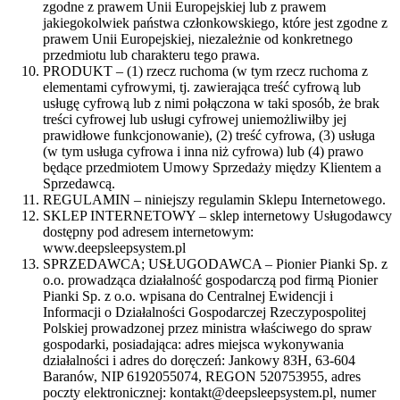
zgodne z prawem Unii Europejskiej lub z prawem
jakiegokolwiek państwa członkowskiego, które jest zgodne z
prawem Unii Europejskiej, niezależnie od konkretnego
przedmiotu lub charakteru tego prawa.
PRODUKT – (1) rzecz ruchoma (w tym rzecz ruchoma z
elementami cyfrowymi, tj. zawierająca treść cyfrową lub
usługę cyfrową lub z nimi połączona w taki sposób, że brak
treści cyfrowej lub usługi cyfrowej uniemożliwiłby jej
prawidłowe funkcjonowanie), (2) treść cyfrowa, (3) usługa
(w tym usługa cyfrowa i inna niż cyfrowa) lub (4) prawo
będące przedmiotem Umowy Sprzedaży między Klientem a
Sprzedawcą.
REGULAMIN – niniejszy regulamin Sklepu Internetowego.
SKLEP INTERNETOWY – sklep internetowy Usługodawcy
dostępny pod adresem internetowym:
www.deepsleepsystem.pl
SPRZEDAWCA; USŁUGODAWCA – Pionier Pianki Sp. z
o.o. prowadząca działalność gospodarczą pod firmą Pionier
Pianki Sp. z o.o. wpisana do Centralnej Ewidencji i
Informacji o Działalności Gospodarczej Rzeczypospolitej
Polskiej prowadzonej przez ministra właściwego do spraw
gospodarki, posiadająca: adres miejsca wykonywania
działalności i adres do doręczeń: Jankowy 83H, 63-604
Baranów, NIP 6192055074, REGON 520753955, adres
poczty elektronicznej: kontakt@deepsleepsystem.pl, numer