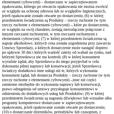
elementami cyfrowymi) – dostarczany w zapieczętowanym
opakowaniu, którego po otwarciu opakowania nie można zwrócić
ze względu na ochronę zdrowia lub ze względów higienicznych,
jeżeli opakowanie zostało otwarte po dostarczeniu; (6) w której
przedmiotem świadczenia są Produkty – rzeczy ruchome (w tym
rzeczy ruchome z elementami cyfrowymi) -, które po dostarczeniu,
ze względu na swój charakter, zostają nierozłącznie połączone z
innymi rzeczami ruchomymi, w tym rzeczami ruchomymi z
elementami cyfrowymi; (7) w której przedmiotem świadczenia są
napoje alkoholowe, których cena została uzgodniona przy zawarciu
Umowy Sprzedaży, a których dostarczenie może nastąpić dopiero
po upływie 30 dni i których wartość zależy od wahań na rynku, nad
którymi Sprzedawca nie ma kontroli; (8) w której konsument
wyraźnie żądał, aby Sprzedawca do niego przyjechał w celu
dokonania pilnej naprawy lub konserwacji; jeżeli Sprzedawca
świadczy dodatkowo inne usługi niż te, których wykonania
konsument żądał, lub dostarcza Produkty – rzeczy ruchome (w tym
rzeczy ruchome z elementami cyfrowymi) -,inne niż części
zamienne niezbędne do wykonania naprawy lub konserwacji,
prawo odstąpienia od umowy przysługuje konsumentowi w
odniesieniu do dodatkowych usług lub Produktów; (9) w której
przedmiotem świadczenia są nagrania dźwiękowe lub wizualne albo
programy komputerowe dostarczane w zapieczętowanym
opakowaniu, jeżeli opakowanie zostało otwarte po dostarczeniu;
(10) o dostarczanie dzienników, periodyków lub czasopism, z