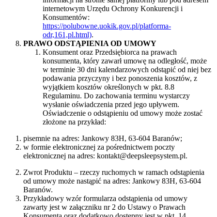
internetowym Urzędu Ochrony Konkurencji i
Konsumentów:
https://polubowne.uokik.gov.pl/platforma-
odr,161,pl.html)
.
PRAWO ODSTĄPIENIA OD UMOWY
Konsument oraz Przedsiębiorca na prawach
konsumenta, który zawarł umowę na odległość, może
w terminie 30 dni kalendarzowych odstąpić od niej bez
podawania przyczyny i bez ponoszenia kosztów, z
wyjątkiem kosztów określonych w pkt. 8.8
Regulaminu. Do zachowania terminu wystarczy
wysłanie oświadczenia przed jego upływem.
Oświadczenie o odstąpieniu od umowy może zostać
złożone na przykład:
pisemnie na adres: Jankowy 83H, 63-604 Baranów;
w formie elektronicznej za pośrednictwem poczty
elektronicznej na adres: kontakt@deepsleepsystem.pl.
Zwrot Produktu – rzeczy ruchomych w ramach odstąpienia
od umowy może nastąpić na adres: Jankowy 83H, 63-604
Baranów.
Przykładowy wzór formularza odstąpienia od umowy
zawarty jest w załączniku nr 2 do Ustawy o Prawach
Konsumenta oraz dodatkowo dostępny jest w pkt. 14